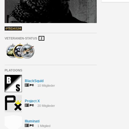
VETERANEN-STATUS
2
PLATOONS
BlackSquid
10 Mitglieder
Project X
20 Mitglieder
Illuminati
1 Mitglied