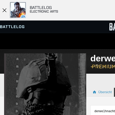
BATTLELOG
ELECTRONIC ARTS
SERVER-BROWSER
RANGL
derw
MATCHES
Übersicht
derwe1hnachts