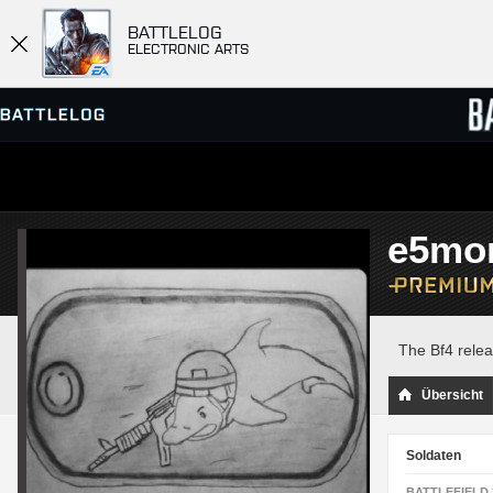
BATTLELOG
ELECTRONIC ARTS
SERVER-BROWSER
RANGL
e5mor
MATCHES
The Bf4 relea
Übersicht
Soldaten
BATTLEFIELD 