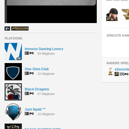
JÜNGSTE KAM
PLATOONS
Immenz Gaming Loverz
83 Mitglieder
ANDERE SPIE
One-Shot-Club
e5mords
10 Mitglieder
Black Dragons
87 Mitglieder
Just liquid ™
16 Mitglieder