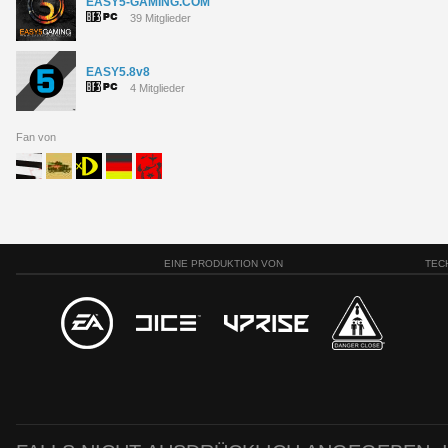
EASY5-GAMING.COM
39 Mitglieder
EASY5.8v8
4 Mitglieder
Fan von
EINE PRODUKTION VON
TEC