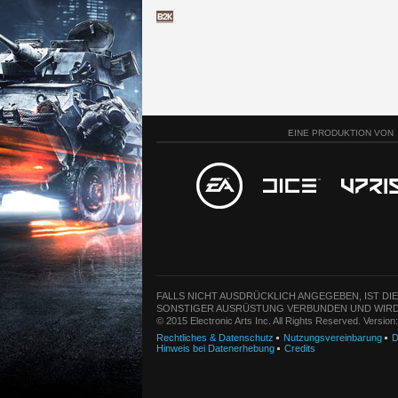
EINE PRODUKTION VON
FALLS NICHT AUSDRÜCKLICH ANGEGEBEN, IST DI
SONSTIGER AUSRÜSTUNG VERBUNDEN UND WIRD
© 2015 Electronic Arts Inc. All Rights Reserved. Versio
Rechtliches & Datenschutz
Nutzungsvereinbarung
D
Hinweis bei Datenerhebung
Credits