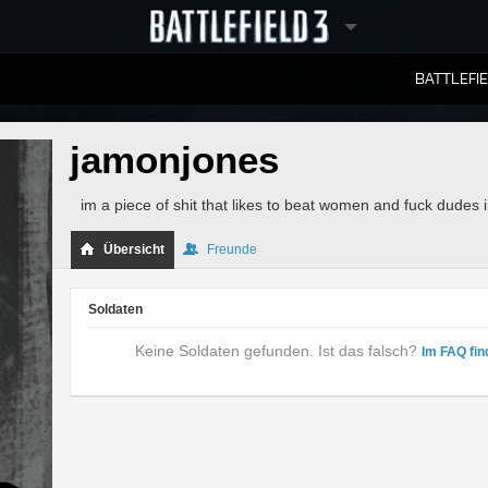
BATTLEFI
RANGLISTEN
jamonjones
im a piece of shit that likes to beat women and fuck dudes in 
Übersicht
Freunde
Soldaten
Keine Soldaten gefunden. Ist das falsch?
Im FAQ fin