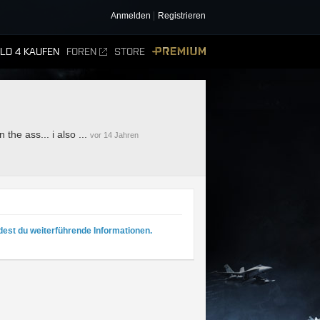
Anmelden
Registrieren
ELD 4 KAUFEN
FOREN
STORE
PREMIUM
the ass... i also ...
vor 14 Jahren
dest du weiterführende Informationen.