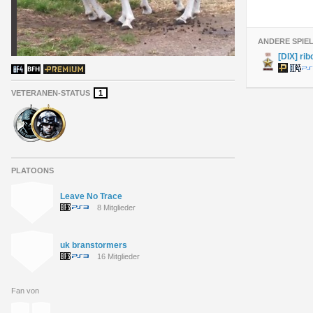
ANDERE SPIE
[DIX] ri
VETERANEN-STATUS
1
PLATOONS
Leave No Trace
8 Mitglieder
uk branstormers
16 Mitglieder
Fan von