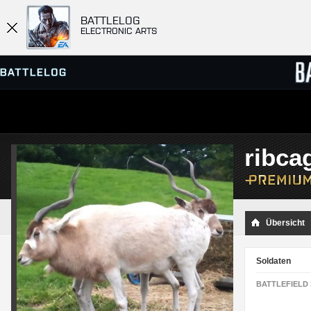
BATTLELOG
ELECTRONIC ARTS
SERVER-BROWSER
RANGL
ribca
MATCHES
Übersicht
Soldaten
BATTLEFIELD 