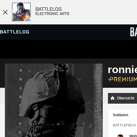
BATTLELOG
ELECTRONIC ARTS
SERVER-BROWSER
RANGL
ronni
MATCHES
Übersicht
Soldaten
BATTLEFIELD 