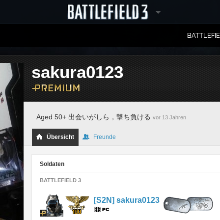
BATTLEFI
RANGLISTEN
sakura0123
Aged 50+ 出会いがしら，撃ち負ける
vor 13 Jahren
Übersicht
Freunde
Soldaten
BATTLEFIELD 3
[S2N] sakura0123