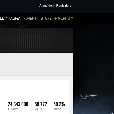
Anmelden
Registrieren
ELD 4 KAUFEN
FOREN
STORE
PREMIUM
24.643.000
59.772
50.2%
PUNKTE
KILLS
SIEGE