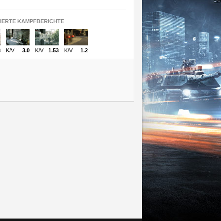
SIERTE KAMPFBERICHTE
8
K/V
3.0
K/V
1.53
K/V
1.2