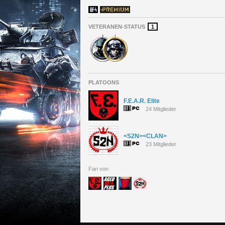
VETERANEN-STATUS
1
PLATOONS
F.E.A.R. Elite
24 Mitglieder
<S2N><CLAN>
23 Mitglieder
Fan von