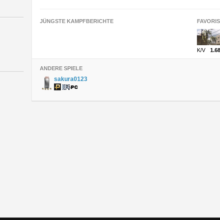
JÜNGSTE KAMPFBERICHTE
FAVORI
K/V
1.6
ANDERE SPIELE
sakura0123