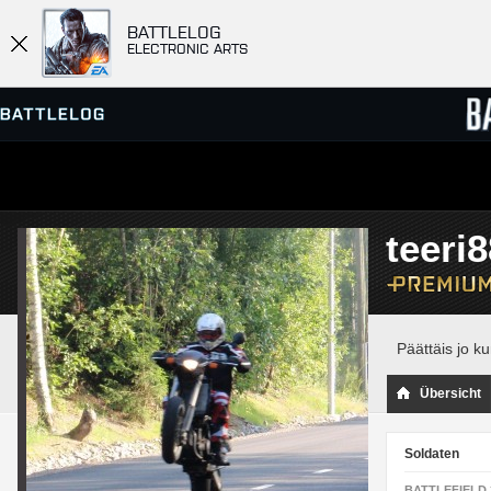
BATTLELOG
ELECTRONIC ARTS
SERVER-BROWSER
RANGL
teeri8
MATCHES
Päättäis jo ku
Übersicht
Soldaten
BATTLEFIELD 