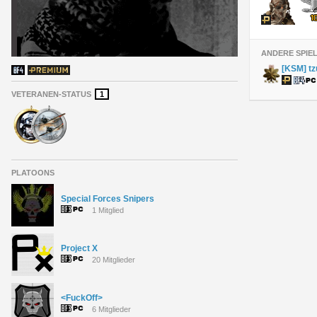
ANDERE SPIE
[KSM] tz
VETERANEN-STATUS
1
PLATOONS
Special Forces Snipers
1 Mitglied
Project X
20 Mitglieder
<FuckOff>
6 Mitglieder