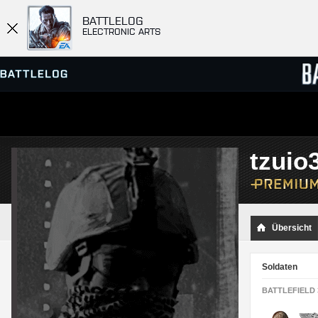
BATTLELOG
ELECTRONIC ARTS
SERVER-BROWSER
RANGL
tzuio
MATCHES
Übersicht
Soldaten
BATTLEFIELD 