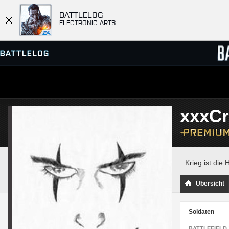
BATTLELOG
ELECTRONIC ARTS
SERVER-BROWSER
RANGL
xxxC
MATCHES
Krieg ist die 
Übersicht
Soldaten
BATTLEFIELD 