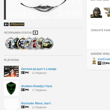
JÜNGSTE KAM
VETERANEN-STATUS
6
ANDERE SPIE
xxxCro
PLATOONS
German pLayer's Lounge
13 Mitglieder
drunken Rowdys Fans
17 Mitglieder
Normaler Move, burr!
13 Mitglieder