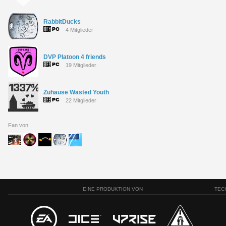
RabbitDucks
4 Mitglieder
DVP Platoon 4 friends
19 Mitglieder
Zuhause Wasted Youth
22 Mitglieder
Fan von
EINE PRODUKTION VON
TEC