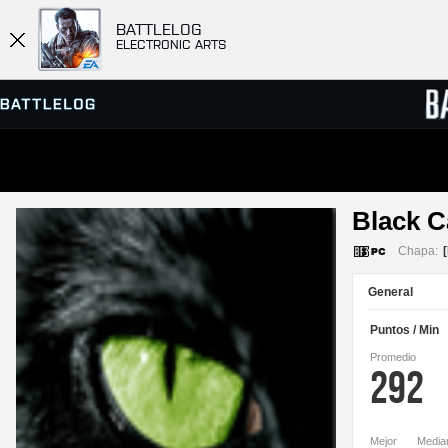
BATTLELOG
ELECTRONIC ARTS
BUSCAR SERVIDOR
MARCA
Black C
PARTIDAS
Chapa:
General
Puntos / Min
Promedio
292
Mejor
Media