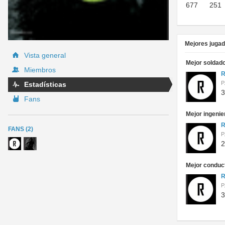
677
251
Mejores juga
Vista general
Mejor soldado
Miembros
R
P
Estadísticas
3
Fans
Mejor ingenie
R
FANS (2)
P
2
Mejor conduc
R
P
3