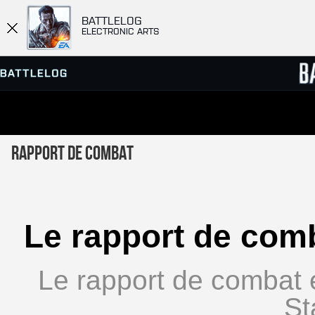
BATTLELOG
ELECTRONIC ARTS
SERVEURS
CLASS
Rapport de combat
PARTIES
Le rapport de comb
Le rapport de combat 
St