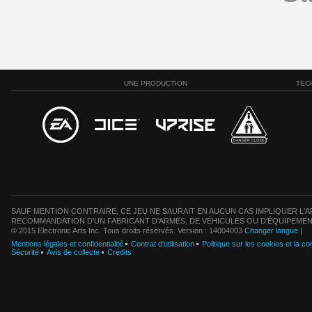
UNE PRODUCTION
TEC
SAUF MENTION CONTRAIRE, CE JEU NE SAURAIT EN AUCUN CAS IMPLIQUER L'AF
RECOMMANDATION D'UN FABRICANT D'ARMES, DE VÉHICULES OU D'ÉQUIPEMEN
© 2015 Electronic Arts Inc. Tous droits réservés. Version : 14004003
Changer langue
|
Mentions légales et confidentialité
Contrat d'utilisation
Politique sur les cookies et la con
Sécurité
Avis de collecte
Crédits