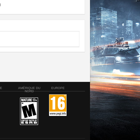
l
SE
AMÉRIQUE DU
EUROPE
NORD