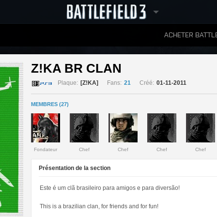
ACHETER BATTLE
CLASSEMENTS
Z!KA BR CLAN 
Plaque:
[Z!KA]
Fans:
21
Créé:
01-11-2011
MEMBRES (27)
Fondateur
Chef
Chef
Chef
Chef
Présentation de la section
Este é um clã brasileiro para amigos e para diversão!
This is a brazilian clan, for friends and for fun!