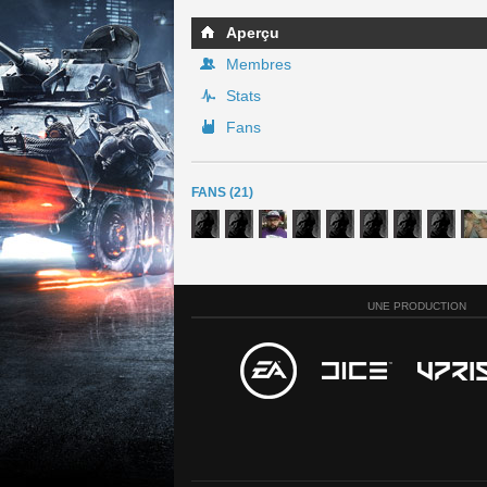
Aperçu
Membres
Stats
Fans
FANS (21)
UNE PRODUCTION