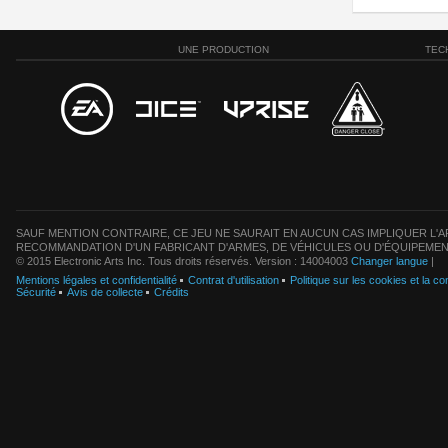
UNE PRODUCTION
TEC
SAUF MENTION CONTRAIRE, CE JEU NE SAURAIT EN AUCUN CAS IMPLIQUER L'AF
RECOMMANDATION D'UN FABRICANT D'ARMES, DE VÉHICULES OU D'ÉQUIPEMEN
© 2015 Electronic Arts Inc. Tous droits réservés. Version : 14004003
Changer langue
|
Mentions légales et confidentialité
Contrat d'utilisation
Politique sur les cookies et la con
Sécurité
Avis de collecte
Crédits