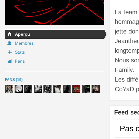
La team 
hommage
jette do
Aperçu
Jeantheo
Membres
longtemps
Stats
Nous so
Fans
Family.
Les diff
FANS (19)
CoYaD po
Feed se
Pas d