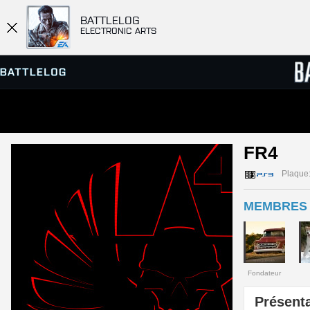
BATTLELOG
ELECTRONIC ARTS
SERVEURS
CLASS
FR4 
PARTIES
Plaque
MEMBRES 
Fondateur
Présenta