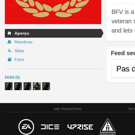
BFV is a
veteran 
and lets
Aperçu
Membres
Stats
Feed se
Fans
Pas d
FANS (5)
UNE PRODUCTION
TEC