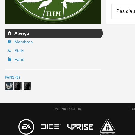
Pas d'au
Aperçu
Membres
Stats
Fans
FANS (3)
UNE PRODUCTION
TEC