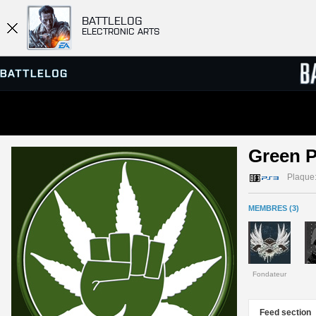
BATTLELOG
ELECTRONIC ARTS
SERVEURS
CLASS
Green P
PARTIES
Plaque
MEMBRES (3)
Fondateur
Feed section