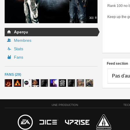
Rank 100 no b
Keep up the g
Aperçu
Membres
Stats
Fans
Feed section
FANS (29)
Pas d'au
UNE PRODUCTION
TEC