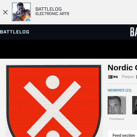
BATTLELOG
ELECTRONIC ARTS
SERVEURS
CLASS
Nordic
PARTIES
Plaque:
MEMBRES (21)
Fondateur
Feed section