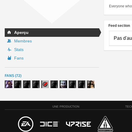
Everyone who 
Feed section
Aperçu
Pas d'au
Membres
Stats
Fans
FANS (72)
UNE PRODUCTION
TEC