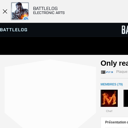
BATTLELOG
ELECTRONIC ARTS
SERVEURS
CLASS
Only re
PARTIES
Plaque
MEMBRES (79)
Chef
Présentation d