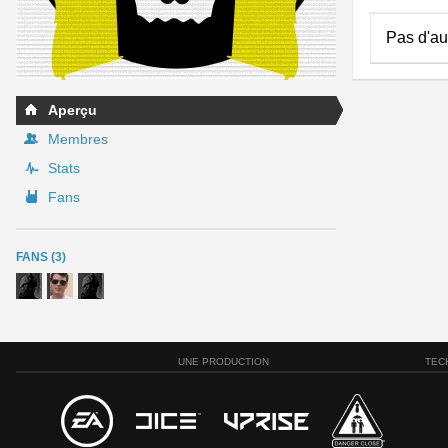
Pas d'au
Aperçu
Membres
Stats
Fans
FANS (3)
UNE PRODUCTION
TEC