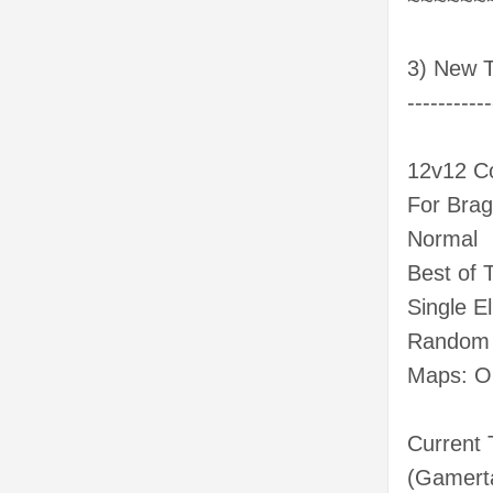
~~~~~~
3) New T
-----------
12v12 C
For Brag
Normal
Best of 
Single El
Random 
Maps: Op
Current
(Gamert