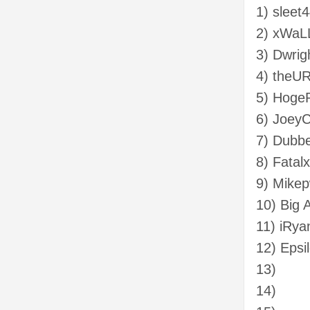
1) sleet
2) xWaL
3) Dwrig
4) theUR
5) HogeP
6) Joey
7) Dubb
8) Fatal
9) Mike
10) Big 
11) iRy
12) Epsi
13)
14)