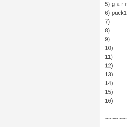
5) g a r 
6) puck1
7)
8)
9)
10)
11)
12)
13)
14)
15)
16)
~~~~~~