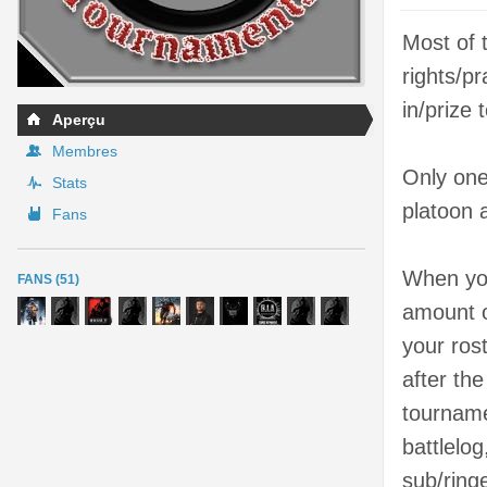
Most of t
rights/pr
in/prize
Aperçu
Membres
Only one
Stats
platoon a
Fans
When you
FANS (51)
amount o
your ros
after the
tourname
battlelo
sub/ringe