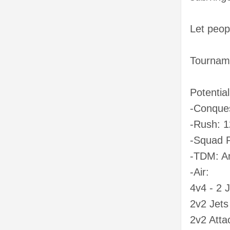
Let peop
Tourname
Potentia
-Conques
-Rush: 1
-Squad 
-TDM: A
-Air:
4v4 - 2 
2v2 Jets
2v2 Atta