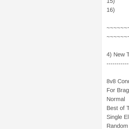
15)
16)
~~~~~~
~~~~~~
4) New T
-----------
8v8 Con
For Brag
Normal
Best of 
Single El
Random 