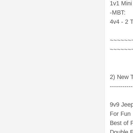
1v1 Mini
-MBT:
4v4 - 2 
~~~~~~
~~~~~~
2) New T
-----------
9v9 Jee
For Fun
Best of 
Double E