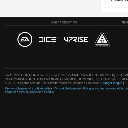
UNE PRODUCTION
TEC
SAUF MENTION CONTRAIRE, CE JEU NE SAURAIT EN AUCUN CAS IMPLIQUER L'AF
RECOMMANDATION D'UN FABRICANT D'ARMES, DE VÉHICULES OU D'ÉQUIPEMEN
© 2015 Electronic Arts Inc. Tous droits réservés. Version : 14004003
Changer langue
|
Mentions légales et confidentialité
Contrat d'utilisation
Politique sur les cookies et la con
Sécurité
Avis de collecte
Crédits