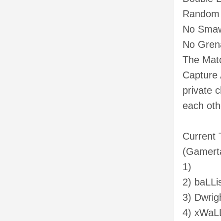
Random 
No Sma
No Gren
The Matc
Capture 
private c
each oth
Current
(Gamert
1)
2) baLLi
3) Dwrig
4) xWaL