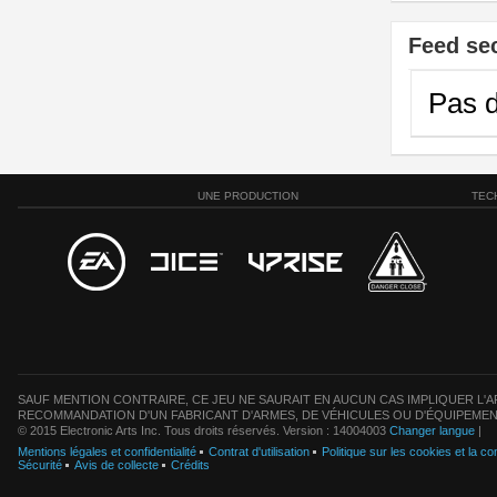
Feed se
Pas d
UNE PRODUCTION
TEC
SAUF MENTION CONTRAIRE, CE JEU NE SAURAIT EN AUCUN CAS IMPLIQUER L'AF
RECOMMANDATION D'UN FABRICANT D'ARMES, DE VÉHICULES OU D'ÉQUIPEMEN
© 2015 Electronic Arts Inc. Tous droits réservés. Version : 14004003
Changer langue
|
Mentions légales et confidentialité
Contrat d'utilisation
Politique sur les cookies et la con
Sécurité
Avis de collecte
Crédits