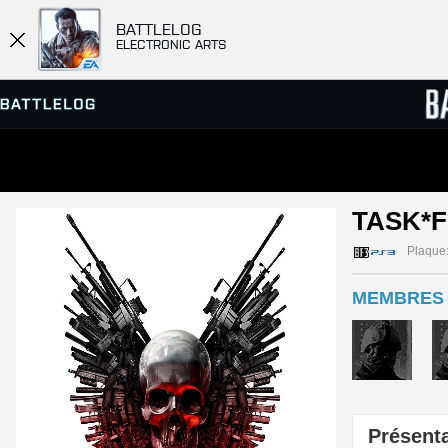
BATTLELOG
ELECTRONIC ARTS
SERVEURS
CLASS
TASK*F
PARTIES
Plaque
MEMBRES 
Présenta