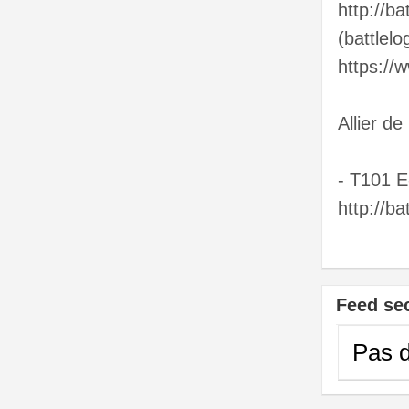
http://b
(battlelo
https:/
Allier de
- T101 E
http://b
Feed se
Pas d