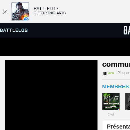
BATTLELOG
ELECTRONIC ARTS
SERVEURS
CLASS
commun
PARTIES
Plaque:
MEMBRES 
Chef
Présenta