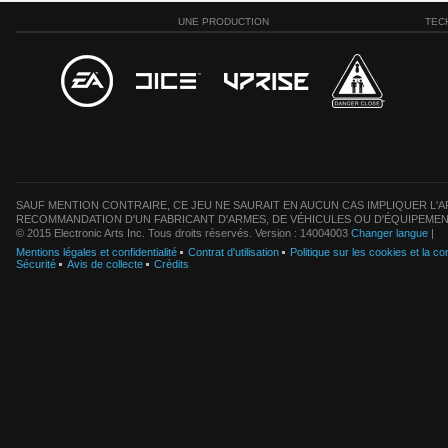
UNE PRODUCTION
TEC
SAUF MENTION CONTRAIRE, CE JEU NE SAURAIT EN AUCUN CAS IMPLIQUER L'AF
RECOMMANDATION D'UN FABRICANT D'ARMES, DE VÉHICULES OU D'ÉQUIPEMEN
© 2015 Electronic Arts Inc. Tous droits réservés. Version : 14004003
Changer langue
|
Mentions légales et confidentialité
Contrat d'utilisation
Politique sur les cookies et la con
Sécurité
Avis de collecte
Crédits