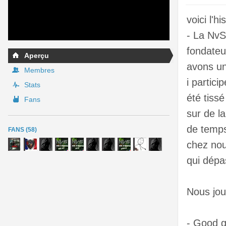
voici l'h
- La NvS
fondate
Aperçu
avons un
Membres
i partic
Stats
été tiss
Fans
sur de l
de temps
FANS (58)
chez nou
qui dépas
Nous jou
- Good g