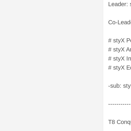
Leader: 
Co-Leade
# styX Pe
# styX A
# styX I
# styX E
-sub: st
-----------
T8 Conq