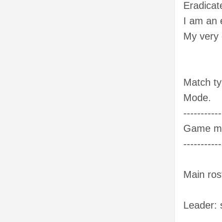
Eradicat
I am an
My very
Match ty
Mode.
-----------
Game mo
-----------
Main ros
Leader: 