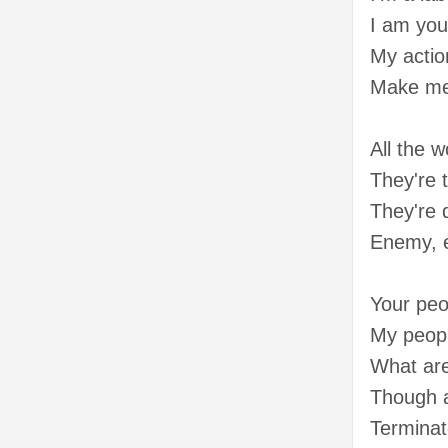
I am you
My acti
Make me
All the 
They're 
They're 
Enemy, 
Your pe
My peop
What ar
Though 
Terminat