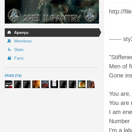
http://fi
Aperçu
------ st
Membres
Stats
"Stiffene
Fans
Men of fi
Gone ins
FANS (74)
You are
You are
I am en
Number 
I'm a la