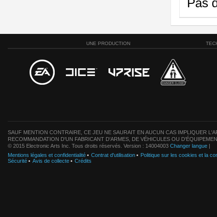
Pas d
UNE PRODUCTION
TEC
SAUF MENTION CONTRAIRE, CE JEU NE SAURAIT EN AUCUN CAS IMPLIQUER L'AF
RECOMMANDATION D'UN FABRICANT D'ARMES, DE VÉHICULES OU D'ÉQUIPEMEN
© 2015 Electronic Arts Inc. Tous droits réservés. Version : 14004003
Changer langue
|
Mentions légales et confidentialité
Contrat d'utilisation
Politique sur les cookies et la con
Sécurité
Avis de collecte
Crédits