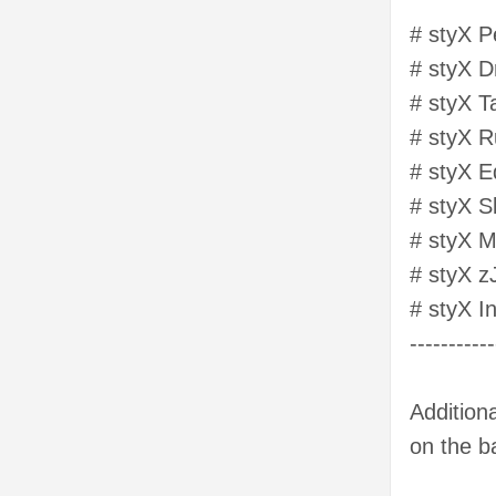
# styX Pe
# styX 
# styX 
# styX R
# styX E
# styX S
# styX M
# styX z
# styX I
-----------
Additiona
on the ba