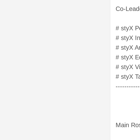
Co-Lead
# styX Pe
# styX I
# styX A
# styX E
# styX 
# styX 
-----------
Main Ro