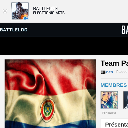
BATTLELOG
ELECTRONIC ARTS
SERVEURS
CLASS
Team P
PARTIES
Plaque
MEMBRES 
Fondateur
Présenta