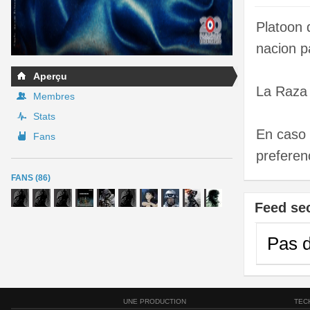
Platoon 
nacion p
Aperçu
La Raza 
Membres
Stats
En caso 
Fans
preferen
FANS (86)
Feed se
Pas d
UNE PRODUCTION
TEC