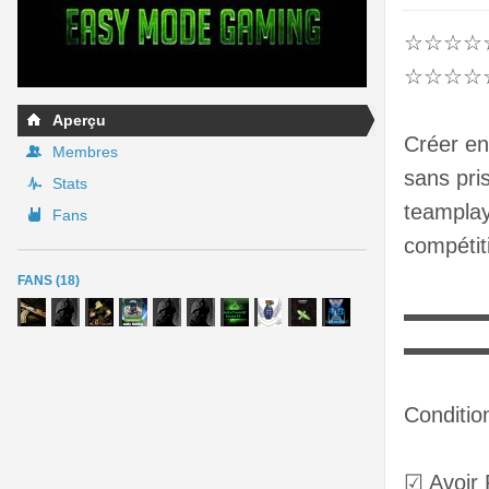
☆☆☆☆☆
☆☆☆☆
Aperçu
Créer en
Membres
sans pri
Stats
teamplay
Fans
compétit
FANS (18)
▬▬▬▬▬
▬▬▬
Conditio
☑ Avoir 