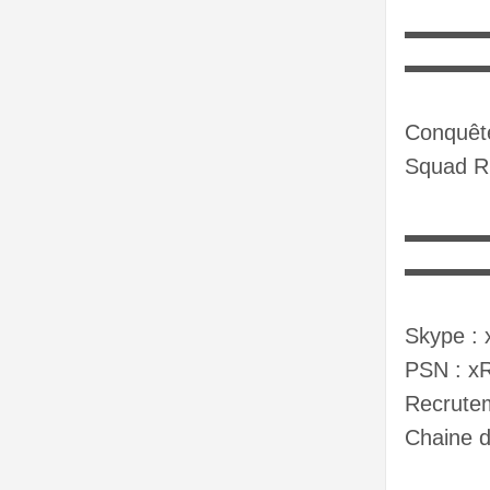
▬▬▬▬
▬▬▬
Conquêt
Squad R
▬▬▬▬
▬▬▬
Skype : 
PSN : x
Recrutem
Chaine d