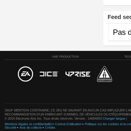
Feed se
Pas d
UNE PRODUCTION
TEC
SAUF MENTION CONTRAIRE, CE JEU NE SAURAIT EN AUCUN CAS IMPLIQUER L'AF
RECOMMANDATION D'UN FABRICANT D'ARMES, DE VÉHICULES OU D'ÉQUIPEMEN
© 2015 Electronic Arts Inc. Tous droits réservés. Version : 14004003
Changer langue
|
Mentions légales et confidentialité
Contrat d'utilisation
Politique sur les cookies et la con
Sécurité
Avis de collecte
Crédits