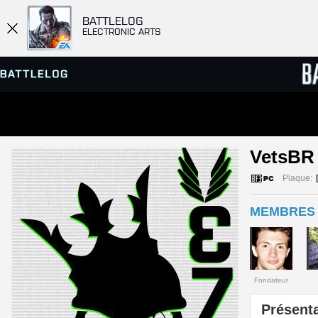
BATTLELOG
ELECTRONIC ARTS
SERVEURS
CLASS
VetsBR
PARTIES
Plaque:
MEMBRES 
Fondateur
Présenta