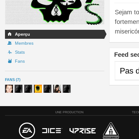
Sejam to
fortemen
misericór
Aperçu
Membres
Stats
Feed se
Fans
Pas d
FANS (7)
UNE PRODUCTION
TEC