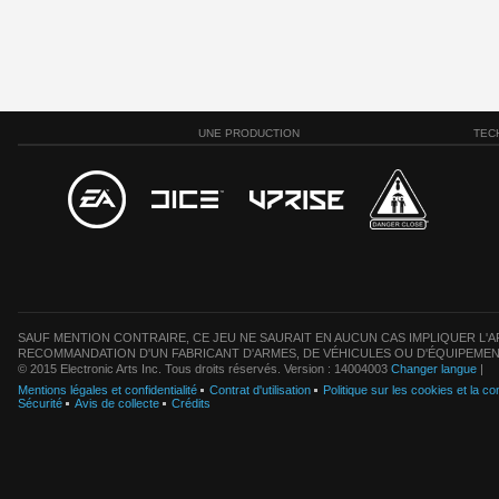
UNE PRODUCTION
TEC
SAUF MENTION CONTRAIRE, CE JEU NE SAURAIT EN AUCUN CAS IMPLIQUER L'AF
RECOMMANDATION D'UN FABRICANT D'ARMES, DE VÉHICULES OU D'ÉQUIPEMEN
© 2015 Electronic Arts Inc. Tous droits réservés. Version : 14004003
Changer langue
|
Mentions légales et confidentialité
Contrat d'utilisation
Politique sur les cookies et la con
Sécurité
Avis de collecte
Crédits