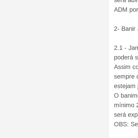
será adv
ADM por 
2- Banir
2.1 - J
poderá s
Assim co
sempre q
estejam
O banime
mínimo 2
será exp
OBS: Sem