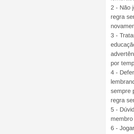
2 - Não 
regra se
novament
3 - Trat
educação
advertên
por temp
4 - Defe
lembran
sempre p
regra se
5 - Dúvi
membro 
6 - Joga