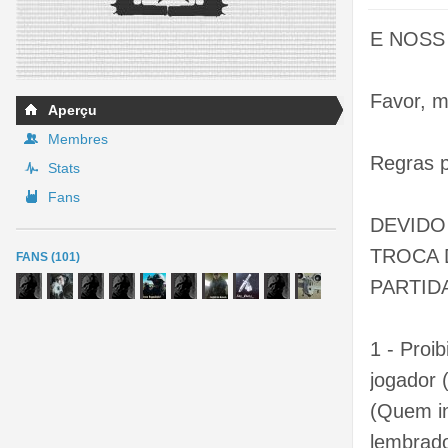
E NOSS
Favor, m
Aperçu
Membres
Regras p
Stats
Fans
DEVIDO
TROCA 
FANS (101)
PARTID
1 - Proi
jogador 
(Quem in
lembrado