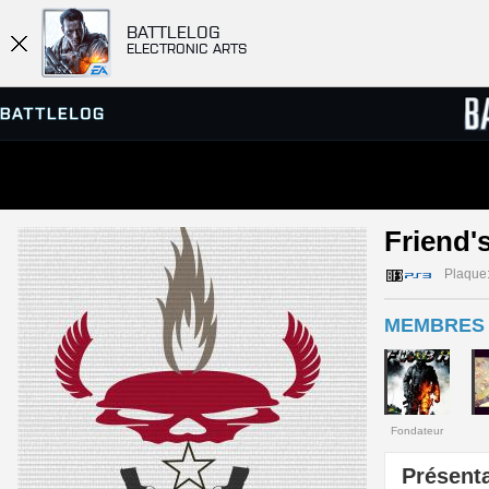
BATTLELOG
ELECTRONIC ARTS
SERVEURS
CLASS
Friend's
PARTIES
Plaque
MEMBRES 
Fondateur
Présenta