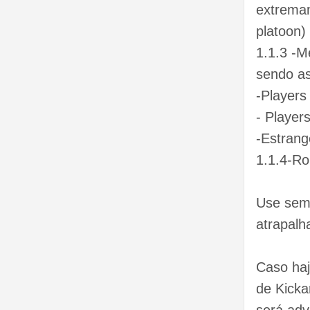
extremam
platoon)
1.1.3 -M
sendo as
-Players
- Player
-Estrang
1.1.4-Ro
Use semp
atrapalh
Caso haj
de Kicka