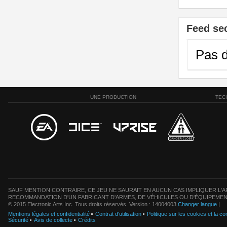
Feed se
Pas d
UNE PRODUCTION
TEC
SAUF MENTION CONTRAIRE, CE JEU NE SAURAIT EN AUCUN CAS IMPLIQUER L'AF
RECOMMANDATION D'UN FABRICANT D'ARMES, DE VÉHICULES OU D'ÉQUIPEMEN
© 2015 Electronic Arts Inc. Tous droits réservés. Version : 14004003
Changer langue
|
Mentions légales et confidentialité
Contrat d'utilisation
Politique sur les cookies et la con
Sécurité
Avis de collecte
Crédits