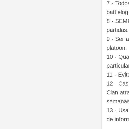
7 - Tod
battlelo
8 - SEMP
partidas.
9 - Ser 
platoon.
10 - Qua
particul
11 - Evi
12 - Cas
Clan atr
semanas 
13 - Usa
de info