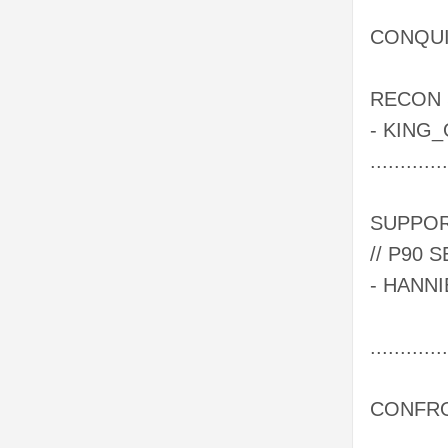
CONQUI
RECON 
- KING
.............
SUPPOR
// P90 
- HANN
.............
CONFRO