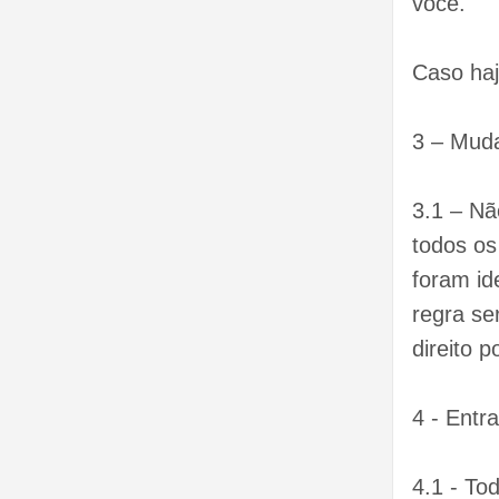
você.
Caso ha
3 – Muda
3.1 – N
todos os
foram id
regra se
direito 
4 - Entr
4.1 - To