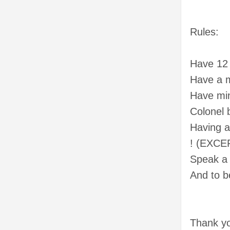
Rules:
Have 12
Have a m
Have mi
Colonel
Having a
! (EXC
Speak a l
And to b
Thank yo