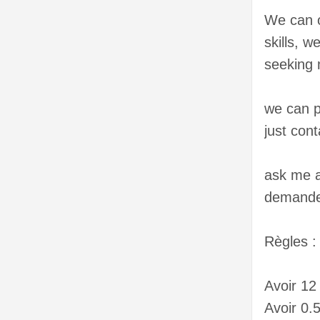
We can o
skills, w
seeking 
we can p
just cont
ask me as
demandez
Règles :
Avoir 1
Avoir 0.