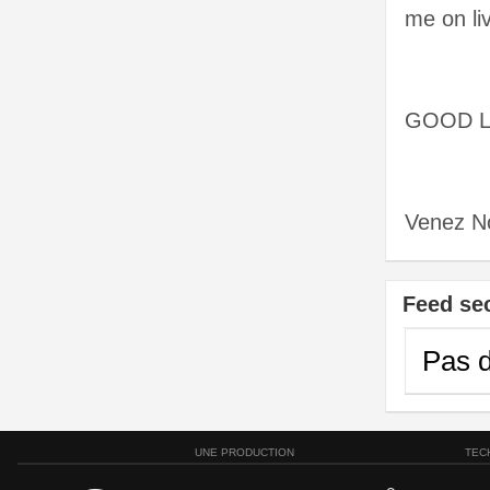
me on li
GOOD L
Venez No
Feed se
Pas d
UNE PRODUCTION
TEC