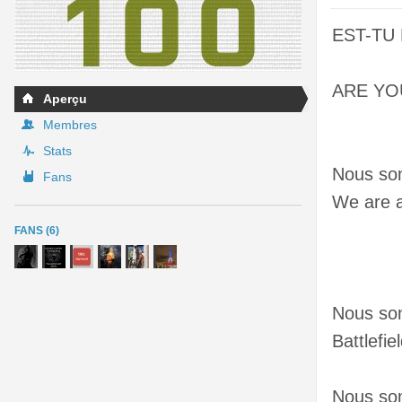
EST-TU
ARE YO
Aperçu
Membres
Stats
Nous som
Fans
We are a
FANS (6)
Nous som
Battlefi
Nous so