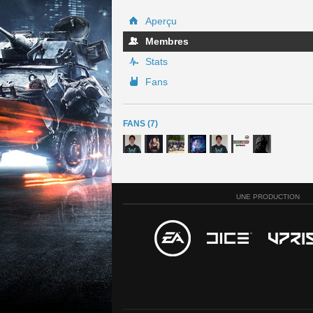
Aperçu
Membres
Stats
Fans
FANS (7)
UNE PRODUCTION