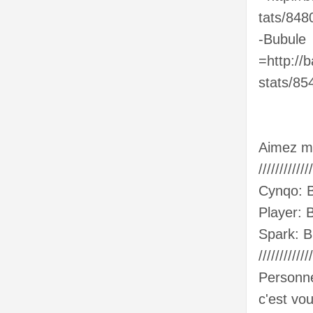
tats/848
-Bubule
=http://
stats/85
Aimez mo
////////////
Cynqo: 
Player: 
Spark: B
///////////
Personne 
c'est vo