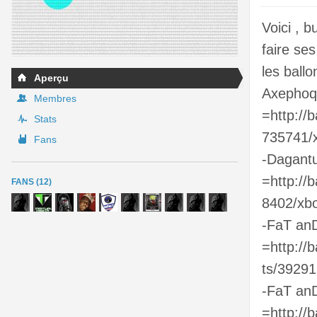
Voici , b
faire se
les ball
Aperçu
Axephoq
Membres
=http://b
Stats
735741/
Fans
-Dagant
=http://
FANS (12)
8402/xb
-FaT an
=http://
ts/39291
-FaT an
=http://