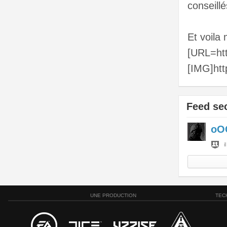
conseill
Et voila
[URL=htt
[IMG]htt
Feed se
oO
i
UNE PRODUCTION
TEC