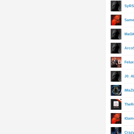
SyRS
Same
MaGi
Arco
Felu
J0_4L
iMaZ
TheRe
iGam
Craz