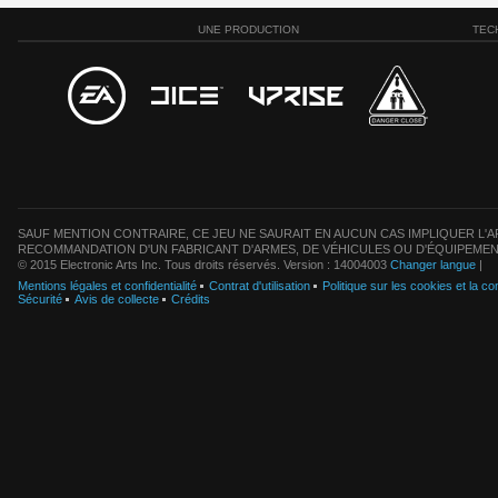
UNE PRODUCTION
TEC
SAUF MENTION CONTRAIRE, CE JEU NE SAURAIT EN AUCUN CAS IMPLIQUER L'AF
RECOMMANDATION D'UN FABRICANT D'ARMES, DE VÉHICULES OU D'ÉQUIPEMEN
© 2015 Electronic Arts Inc. Tous droits réservés. Version : 14004003
Changer langue
|
Mentions légales et confidentialité
Contrat d'utilisation
Politique sur les cookies et la con
Sécurité
Avis de collecte
Crédits