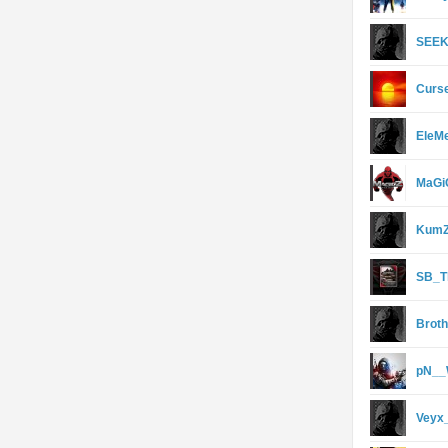
SEEK
Curs
EleM
MaGi
KumZ
SB_T
Brot
pN__
Veyx_