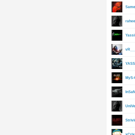
Same
rahe
Yass
vR__
YASS
MyS-
InSa
UniV
Striv
xCrix