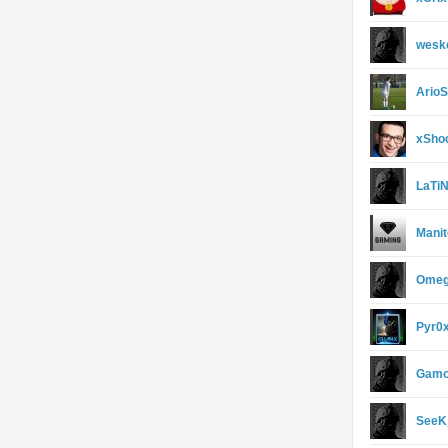
weske
Ario
xSho
LaTi
Manit
Omeg
Pyr0
Gamo
SeeK