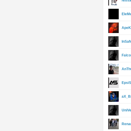
Niss
EleM
ApeK
InSa
Falc
AnTh
Epsi
aX_B
UniV
Rena