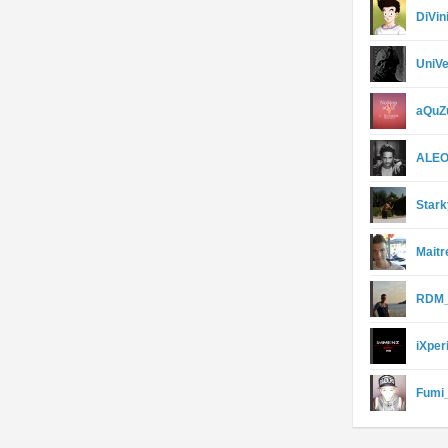
DiVin
UniV
aQuZ
ALE
Star
Maitr
RDM_
iXperi
Fumi