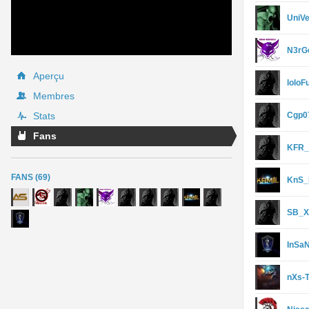
UniV
N3rG
Aperçu
loloF
Membres
Stats
Cgp0
Fans
KFR_
FANS (69)
KnS_
SB_X
InSa
nXs-T