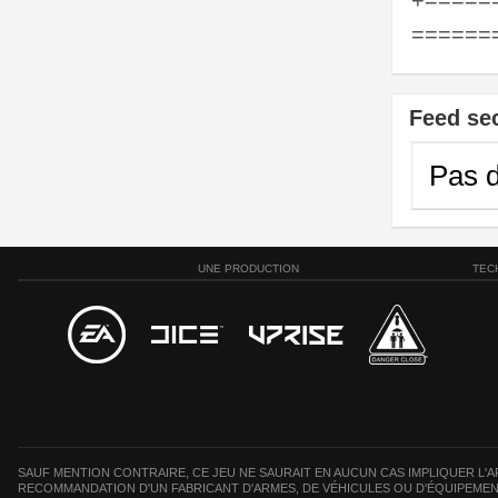
+=====
======
Feed se
Pas d
UNE PRODUCTION
TEC
SAUF MENTION CONTRAIRE, CE JEU NE SAURAIT EN AUCUN CAS IMPLIQUER L'AF
RECOMMANDATION D'UN FABRICANT D'ARMES, DE VÉHICULES OU D'ÉQUIPEMEN