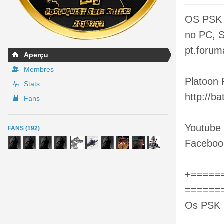
OS PSK
no PC, 
pt.forum
Aperçu
Membres
Platoon 
Stats
http://b
Fans
Youtube
FANS (192)
Faceboo
+=====
======
Os PSK 