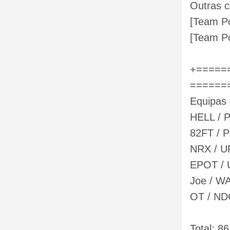
Outras c
[Team Po
[Team Po
+=====
======
Equipas 
HELL / P
82FT / P
NRX / UR
EPOT / U
Joe / WA
OT / NDO
Total: 8