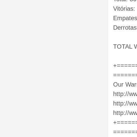
Vitórias:
Empates
Derrotas
TOTAL W
+=====
======
Our War
http://w
http://w
http://w
+=====
======