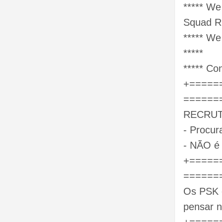
***** We
Squad Ru
***** We
*****
***** Con
+=====
======
RECRUT
- Procur
- NÃO é 
+=====
======
Os PSK e
pensar n