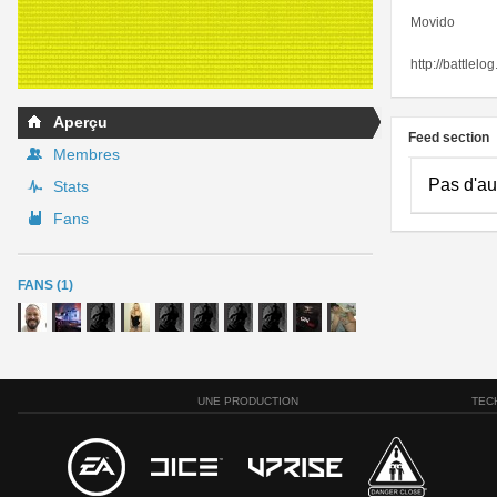
Movido
http://battlel
Aperçu
Feed section
Membres
Pas d'au
Stats
Fans
FANS (1)
UNE PRODUCTION
TEC