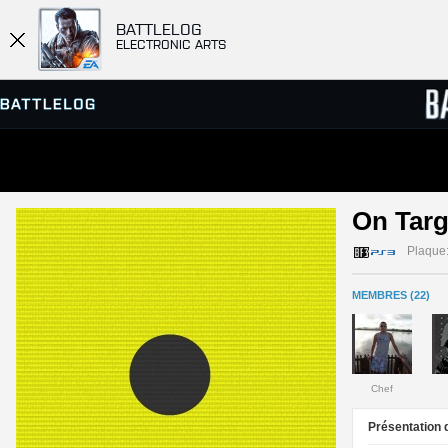
BATTLELOG
ELECTRONIC ARTS
SERVEURS
CLASS
On Targ
PARTIES
Plaque
MEMBRES (22)
Chef
Présentation d