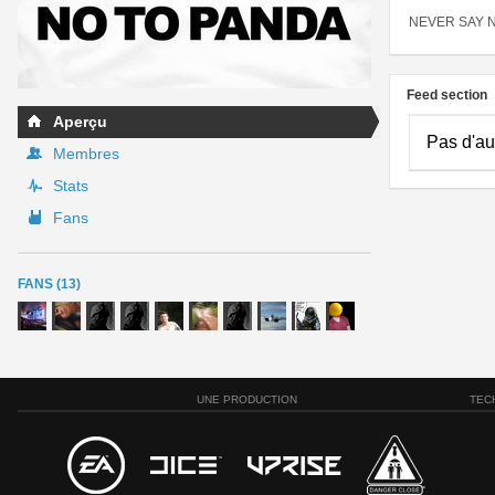
NEVER SAY 
Feed section
Aperçu
Pas d'au
Membres
Stats
Fans
FANS (13)
UNE PRODUCTION
TEC