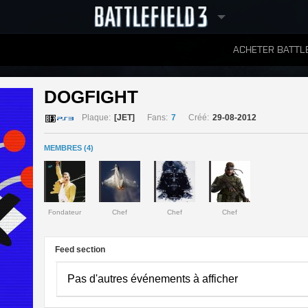
ACHETER BATTLE
CLASSEMENTS
DOGFIGHT 
Plaque:
[JET]
Fans:
7
Créé:
29-08-2012
MEMBRES (4)
Fondateur
Chef
Chef
Chef
Feed section
Pas d'autres événements à afficher