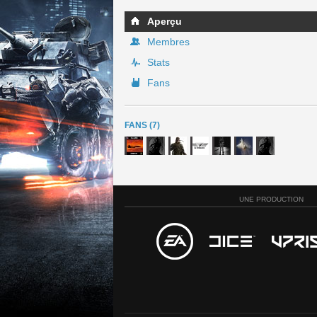
Aperçu
Membres
Stats
Fans
FANS (7)
UNE PRODUCTION