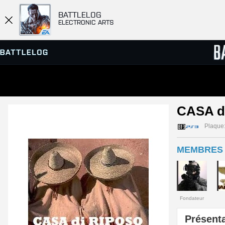
BATTLELOG
ELECTRONIC ARTS
SERVEURS
CLASS
CASA d
PARTIES
Plaque
MEMBRES 
Fondateur
Présenta