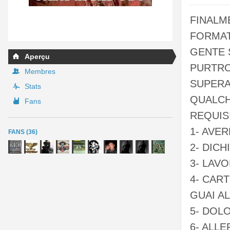
FINALME
FORMAT
GENTE 
Aperçu
PURTRO
Membres
SUPERAN
Stats
QUALCH
Fans
REQUIS
1- AVER
FANS (36)
2- DICH
3- LAV
4- CAR
GUAI A
5- DOL
6- ALLE