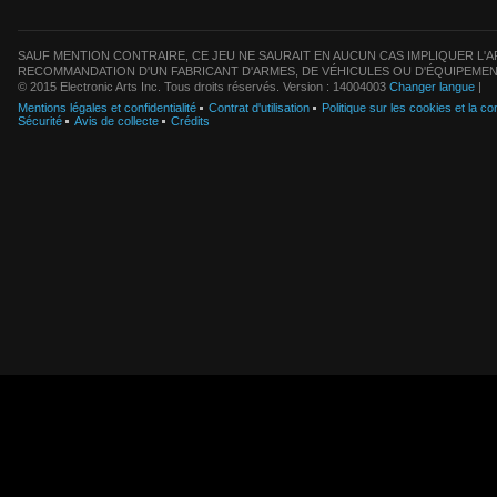
SAUF MENTION CONTRAIRE, CE JEU NE SAURAIT EN AUCUN CAS IMPLIQUER L'AF
RECOMMANDATION D'UN FABRICANT D'ARMES, DE VÉHICULES OU D'ÉQUIPEMEN
© 2015 Electronic Arts Inc. Tous droits réservés. Version : 14004003
Changer langue
|
Mentions légales et confidentialité
Contrat d'utilisation
Politique sur les cookies et la con
Sécurité
Avis de collecte
Crédits