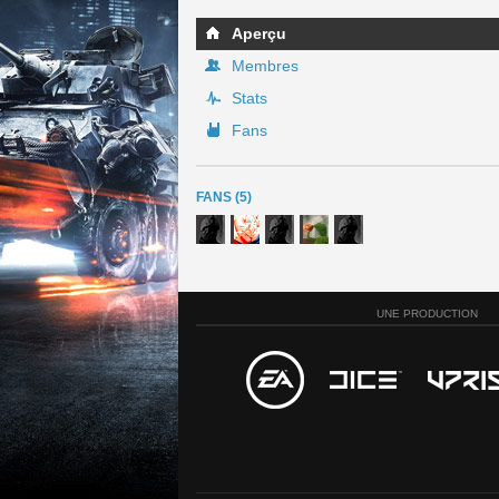
Aperçu
Membres
Stats
Fans
FANS (5)
UNE PRODUCTION