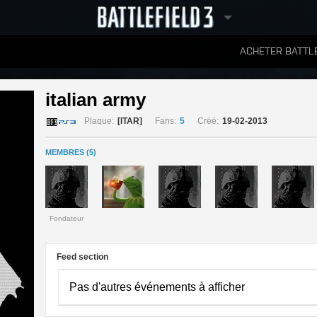
ACHETER BATTLE
CLASSEMENTS
italian army 
Plaque:
[ITAR]
Fans:
5
Créé:
19-02-2013
MEMBRES (5)
Fondateur
Feed section
Pas d'autres événements à afficher