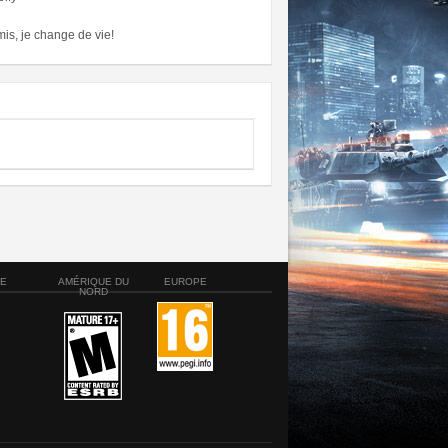
amis, je change de vie!
SE
AMÉRIQUE DU
EUROPE
NORD