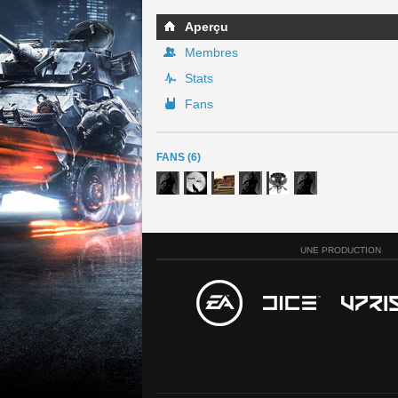
Aperçu
Membres
Stats
Fans
FANS (6)
UNE PRODUCTION