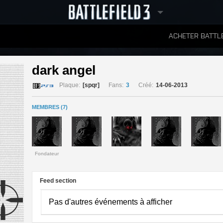
ACHETER BATTLE
CLASSEMENTS
dark angel 
Plaque:
[spqr]
Fans:
3
Créé:
14-06-2013
MEMBRES (7)
Fondateur
Feed section
Pas d'autres événements à afficher