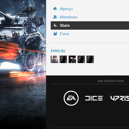
Aperçu
Membres
Stats
Fans
FANS (5)
UNE PRODUCTION