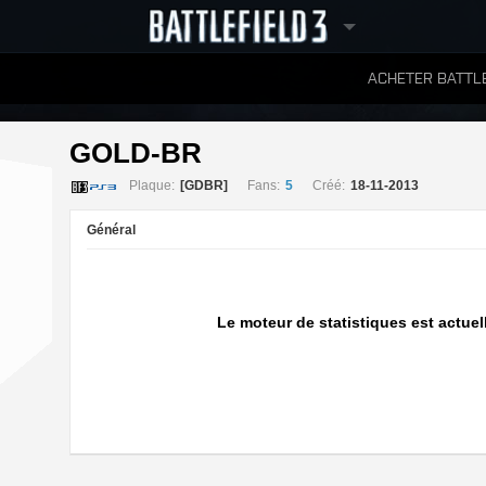
ACHETER BATTLE
CLASSEMENTS
GOLD-BR 
Plaque:
[GDBR]
Fans:
5
Créé:
18-11-2013
Général
Le moteur de statistiques est actuel