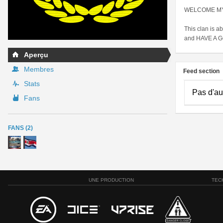
WELCOME MY
This clan is a
and HAVE A 
Aperçu
Membres
Feed section
Stats
Pas d'au
Fans
FANS (2)
UNE PRODUCTION
TEC