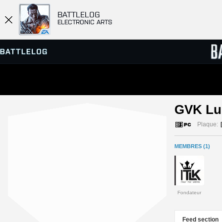
BATTLELOG
ELECTRONIC ARTS
SERVEURS
CLASS
GVK Lu
PARTIES
Plaque:
MEMBRES (1)
Fondateur
Feed section