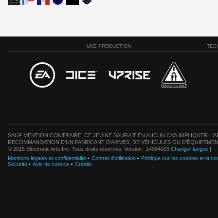
UNE PRODUCTION
TEC
SAUF MENTION CONTRAIRE, CE JEU NE SAURAIT EN AUCUN CAS IMPLIQUER L'AF
RECOMMANDATION D'UN FABRICANT D'ARMES, DE VÉHICULES OU D'ÉQUIPEMEN
© 2015 Electronic Arts Inc. Tous droits réservés. Version : 14004003
Changer langue
|
Mentions légales et confidentialité
Contrat d'utilisation
Politique sur les cookies et la con
Sécurité
Avis de collecte
Crédits