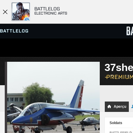
BATTLELOG
ELECTRONIC ARTS
SERVEURS
CLASS
37sh
PARTIES
Aperçu
Soldats
BATTLEFIELD 