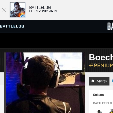
BATTLELOG
ELECTRONIC ARTS
SERVEURS
CLASS
Boec
PARTIES
Aperçu
Soldats
BATTLEFIELD 