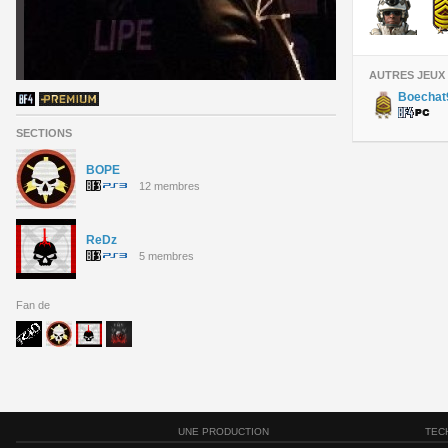
AUTRES JEUX
Boechat
SECTIONS
BOPE
12 membres
ReDz
5 membres
Fan de
UNE PRODUCTION
TEC