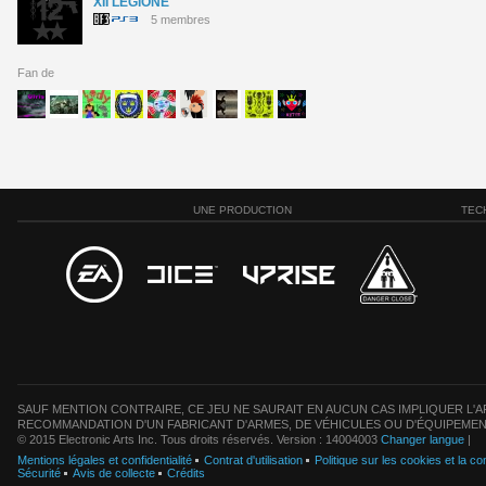
XII LEGIONE
5 membres
Fan de
UNE PRODUCTION
TEC
SAUF MENTION CONTRAIRE, CE JEU NE SAURAIT EN AUCUN CAS IMPLIQUER L'AF
RECOMMANDATION D'UN FABRICANT D'ARMES, DE VÉHICULES OU D'ÉQUIPEMEN
© 2015 Electronic Arts Inc. Tous droits réservés. Version : 14004003
Changer langue
|
Mentions légales et confidentialité
Contrat d'utilisation
Politique sur les cookies et la con
Sécurité
Avis de collecte
Crédits