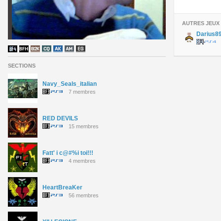
AUTRES JEUX
Darius8
SECTIONS
Navy_Seals_italian
7 membres
RED DEVILS
15 membres
Fatt' i c@#%i toi!!!
4 membres
HeartBreaKer
56 membres