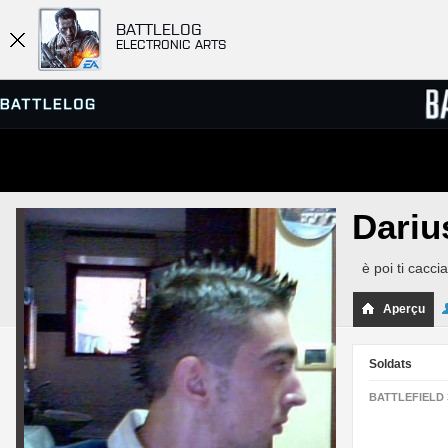
BATTLELOG
ELECTRONIC ARTS
SERVEURS
CLASS
Dari
PARTIES
è poi ti cacc
Aperçu
Soldats
BATTLEFIELD 