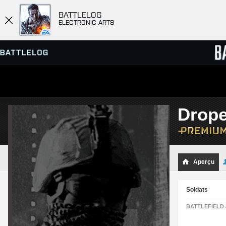
BATTLELOG
ELECTRONIC ARTS
SERVEURS
CLASS
Drope
PARTIES
Aperçu
Soldats
BATTLEFIELD 