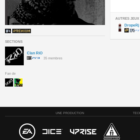
AUTRES JEUX
DropeRj
SECTIONS
Clan RiO
35 membres
Fan de
UNE PRODUCTION
TEC