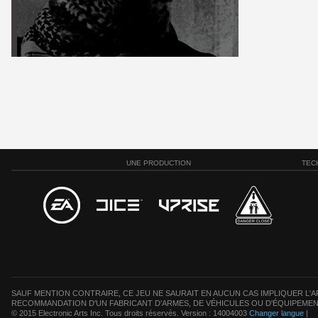
UNE PRODUCTION
TEC
SAUF MENTION CONTRAIRE, CE JEU NE SAURAIT EN AUCUN CAS IMPLIQUER L'AF
RECOMMANDATION D'UN FABRICANT D'ARMES, DE VÉHICULES OU D'ÉQUIPEMEN
© 2015 Electronic Arts Inc. Tous droits réservés. Version : 14004003
Changer langue
|