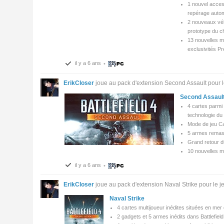
1 nouvel access
repérage auto
2 nouveaux véhi
prototype du 
13 nouvelles m
exclusivités P
il y a 6 ans
•
ErikCloser
joue au pack d'extension Second Assault pour le 
Second Assaul
4 cartes parmi 
technologie du
Mode de jeu C
5 armes remast
Grand retour d
10 nouvelles m
il y a 6 ans
•
ErikCloser
joue au pack d'extension Naval Strike pour le jeu
Naval Strike
4 cartes multijoueur inédites situées en mer
2 gadgets et 5 armes inédits dans Battlefield