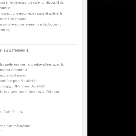
oire : le détecteur de cible, un dispositif de
matique
cules : une motoneige rapide et agile et le
char HT-95 Levkov
issions avec des éléments à débloquer (5
remium)
jeu Battlefield 4.
t
les préférées des fans retravaillées avec la
 moteur Frostbite 3
apture du drapeau
erisées pour Battlefield 4
u buggy (DPV) dans Battlefield
issions avec leurs éléments à débloquer
 Battlefield 4.
 de Chine méridionale
 4