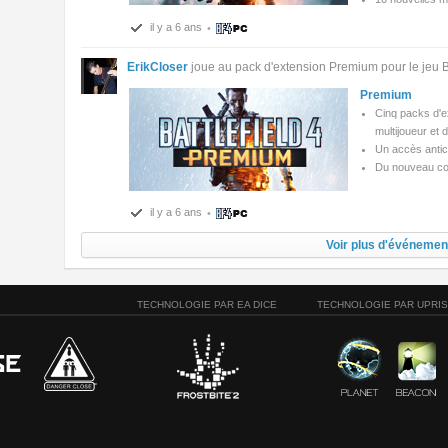
il y a 6 ans
•
ErikCloser
joue au pack d'extension Premium pour le jeu Ba
Premium
Cinq packs d'e
multijoueur et 
Un accès antic
Du nouveau co
il y a 6 ans
•
Voir plus d'événemen
TECHNOLOGIE PAR EA DICE
TECHNOLOGIE PAR UPRI