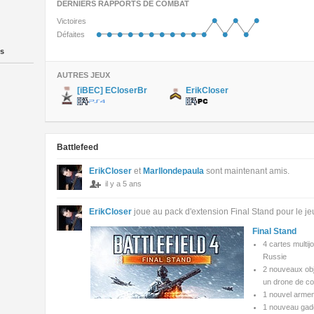
DERNIERS RAPPORTS DE COMBAT
•
•
•
Victoires
•
•
•
•
•
•
•
•
•
•
•
•
•
Défaites
is
AUTRES JEUX
[iBEC] ECloserBr
ErikCloser
Battlefeed
ErikCloser
et
Marllondepaula
sont maintenant amis.
il y a 5 ans
ErikCloser
joue au pack d'extension Final Stand pour le jeu 
Final Stand
4 cartes multij
Russie
2 nouveaux obj
un drone de com
1 nouvel armem
1 nouveau gadge