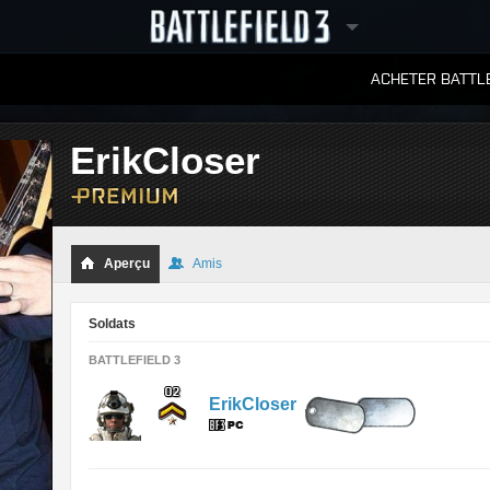
ACHETER BATTLE
CLASSEMENTS
ErikCloser
Aperçu
Amis
Soldats
BATTLEFIELD 3
ErikCloser