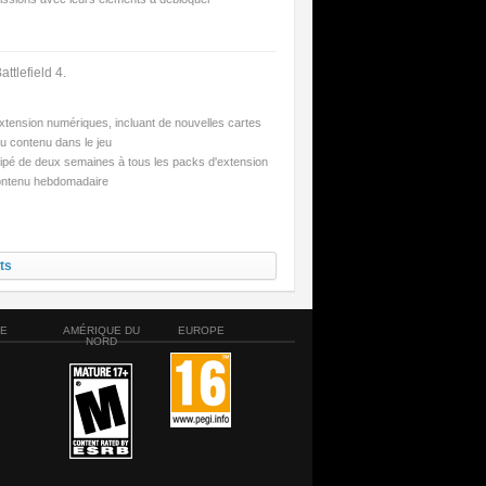
ttlefield 4.
xtension numériques, incluant de nouvelles cartes
du contenu dans le jeu
ipé de deux semaines à tous les packs d'extension
ntenu hebdomadaire
ts
SE
AMÉRIQUE DU
EUROPE
NORD