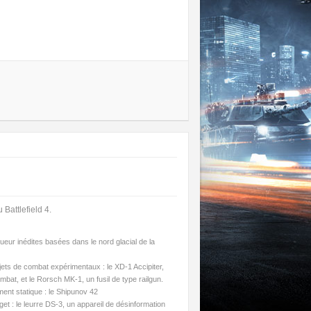
Battlefield 4.
oueur inédites basées dans le nord glacial de la
ets de combat expérimentaux : le XD-1 Accipiter,
bat, et le Rorsch MK-1, un fusil de type railgun.
ent statique : le Shipunov 42
t : le leurre DS-3, un appareil de désinformation