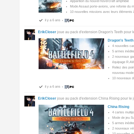
Apparition du nouvel hovercraft amphibie
Mode Assaut porte-avions, une refonte du mo
10 nouvelles missions avec leurs éléments 
il y a 6 ans
•
ErikCloser
joue au pack d'extension Dragon's Teeth pour le 
Dragon's Teeth
4 nouvelles car
5 armes inédite
2 nouveaux gadg
équipage R.AW
Reliez des poin
nouveau mode d
10 nouveaux dé
il y a 6 ans
•
ErikCloser
joue au pack d'extension China Rising pour le je
China Rising
4 cartes multij
Mode de jeu Su
5 armes inédite
2 nouveaux véhi
10 nouvelles m