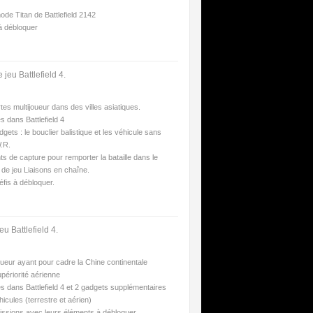
de Titan de Battlefield 2142
à débloquer
jeu Battlefield 4.
tes multijoueur dans des villes asiatiques.
s dans Battlefield 4
ets : le bouclier balistique et les véhicule sans
.R.
ts de capture pour remporter la bataille dans le
e jeu Liaisons en chaîne.
fis à débloquer.
u Battlefield 4.
oueur ayant pour cadre la Chine continentale
périorité aérienne
s dans Battlefield 4 et 2 gadgets supplémentaires
cules (terrestre et aérien)
issions avec leurs éléments à débloquer