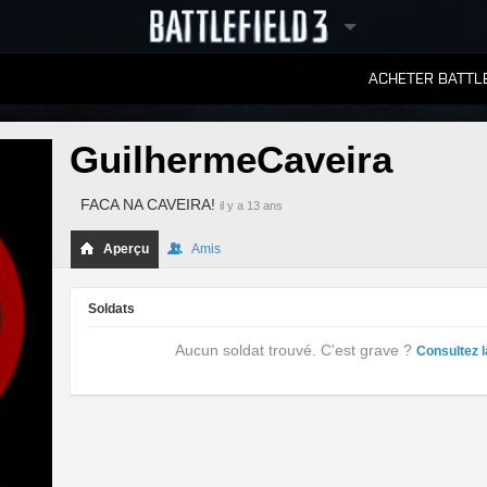
ACHETER BATTLE
CLASSEMENTS
GuilhermeCaveira
FACA NA CAVEIRA!
il y a 13 ans
Aperçu
Amis
Soldats
Aucun soldat trouvé. C'est grave ?
Consultez l