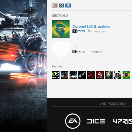
SECTIONS
Coronel 100 Brasileiro
97 membres
_I_
1 membre
Fan de
UNE PRODUCTION